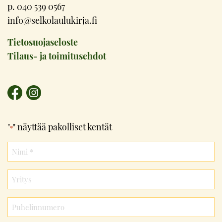
p. 040 539 0567
info@selkolaulukirja.fi
Tietosuojaseloste
Tilaus- ja toimitusehdot
"
" näyttää pakolliset kentät
*