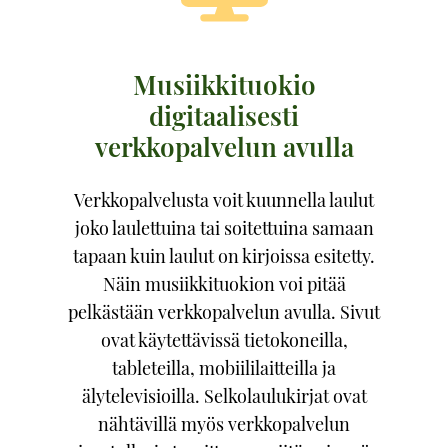
Musiikkituokio
digitaalisesti
verkkopalvelun avulla
Verkkopalvelusta voit kuunnella laulut
joko laulettuina tai soitettuina samaan
tapaan kuin laulut on kirjoissa esitetty.
Näin musiikkituokion voi pitää
pelkästään verkkopalvelun avulla. Sivut
ovat käytettävissä tietokoneilla,
tableteilla, mobiililaitteilla ja
älytelevisioilla. Selkolaulukirjat ovat
nähtävillä myös verkkopalvelun