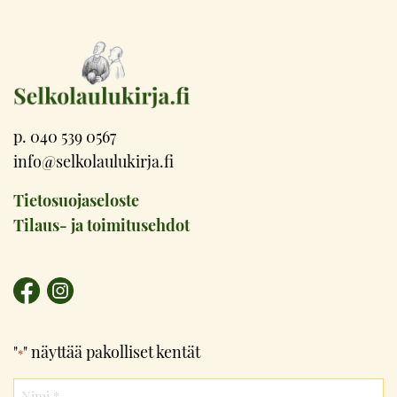
p. 040 539 0567
info@selkolaulukirja.fi
Tietosuojaseloste
Tilaus- ja toimitusehdot
"
" näyttää pakolliset kentät
*