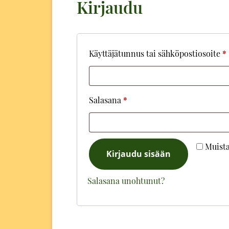
Kirjaudu
Käyttäjätunnus tai sähköpostiosoite
*
Vaaditaan
Salasana
*
Muist
Kirjaudu sisään
Salasana unohtunut?