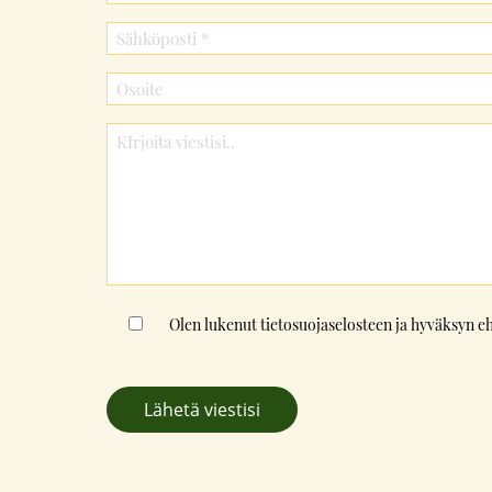
Consent
Olen lukenut
tietosuojaselosteen
ja hyväksyn e
*