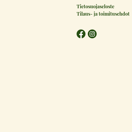
Tietosuojaseloste
Tilaus- ja toimitusehdot