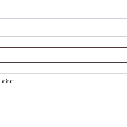
Vaaditaan
a minut