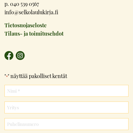
p. 040 539 0567
info@selkolaulukirja.fi
Tietosuojaseloste
Tilaus- ja toimitusehdot
"
" näyttää pakolliset kentät
*