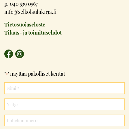
p. 040 539 0567
info@selkolaulukirja.fi
Tietosuojaseloste
Tilaus- ja toimitusehdot
"
" näyttää pakolliset kentät
*