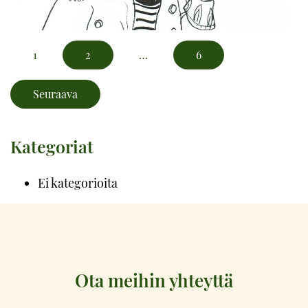
1
2
…
6
Seuraava
Kategoriat
Ei kategorioita
Ota meihin yhteyttä