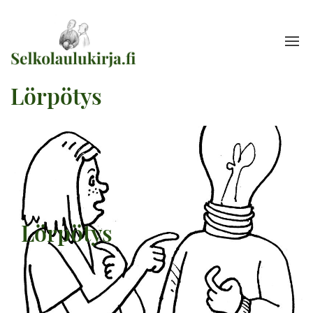
Lörpötys
Lörpötys