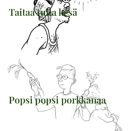
Taitaa tulla kesä
Popsi popsi porkkanaa