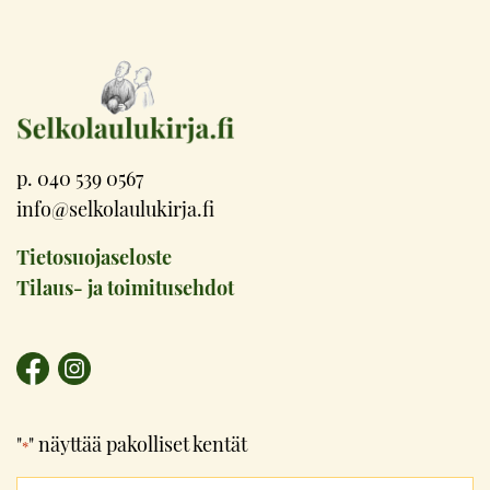
p. 040 539 0567
info@selkolaulukirja.fi
Tietosuojaseloste
Tilaus- ja toimitusehdot
"
" näyttää pakolliset kentät
*