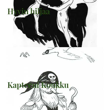
Hyvin hiljaa
Kapteeni Koukku