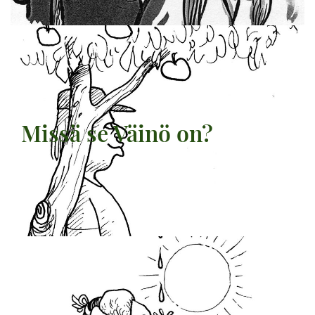
Missä se Väinö on?