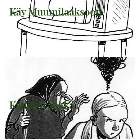
Käy Muumilaaksoon
Känkkäränkkä