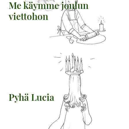
Me käymme joulun
viettohon
Pyhä Lucia