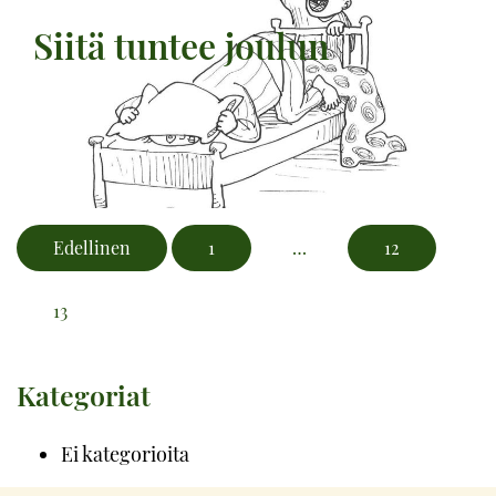
Siitä tuntee joulun
Edellinen
1
…
12
13
Kategoriat
Ei kategorioita