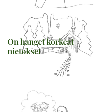
On hanget korkeat
nietokset