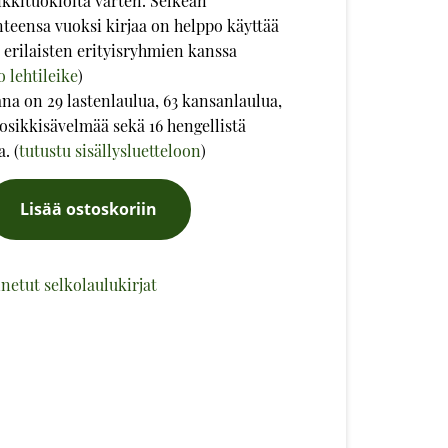
kkituokioita varten. Selkeän
teensa vuoksi kirjaa on helppo käyttää
erilaisten erityisryhmien kanssa
o lehtileike
)
a on 29 lastenlaulua, 63 kansanlaulua,
osikkisävelmää sekä 16 hengellistä
. (
tutustu sisällysluetteloon
)
kirja
Lisää ostoskoriin
netut selkolaulukirjat