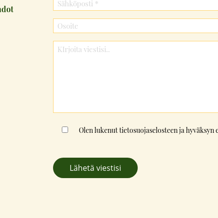
hdot
Consent
Olen lukenut
tietosuojaselosteen
ja hyväksyn 
*