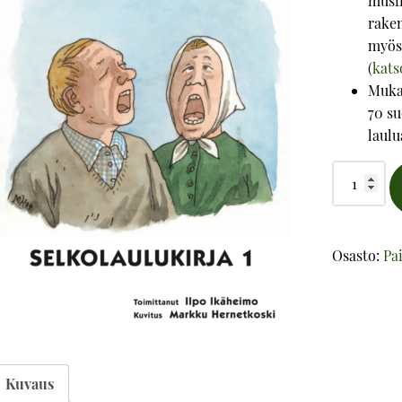
musii
raken
myös 
(
kats
Mukan
70 su
laulua
Selkolaulu
1
-
Laulujen
Osasto:
Pai
sanat
määrä
Kuvaus