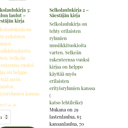
kolaulukirja 3:
Selkolaulukirja 2 –
ulun laulut –
Säestäjän kirja
stäjän kirja
Selkolaulukirja on
kolaulukirja on
tehty erilaisten
ty erilaisten
ryhmien
hmien
musiikkituokioita
siikkituokioita
varten. Selkeän
rten. Selkeän
rakenteensa vuoksi
kenteensa vuoksi
kirjaa on helppo
jaa on helppo
käyttää myös
yttää myös
erilaisten
laisten
erityisryhmien kanssa
ityisryhmien kanssa
(
katso lehtileike
)
,00
€
sis. alv
Mukana on 29
kolaulukirja
lastenlaulua, 63
kansanlaulua, 70
ulun