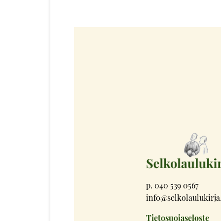
p. 040 539 0567
info@selkolaulukirja.
Tietosuojaseloste