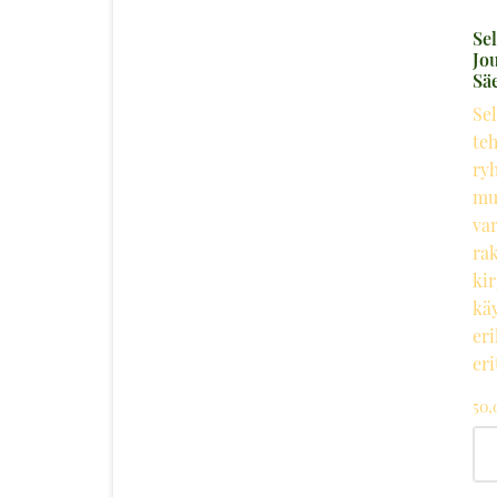
Sel
Jo
Säe
Sel
teh
ry
mu
va
ra
kir
kä
eri
er
50
Sel
3:
Jo