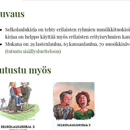
uvaus
Selkolaulukirja on tehty erilaisten ryhmien musiikkituokio
kirjaa on helppo käyttää myös erilaisten erityisryhmien kan
Mukana on 29 lastenlaulua, 63 kansanlaulua, 70 suosikkisäve
(
tutustu sisällysluetteloon
)
utustu myös