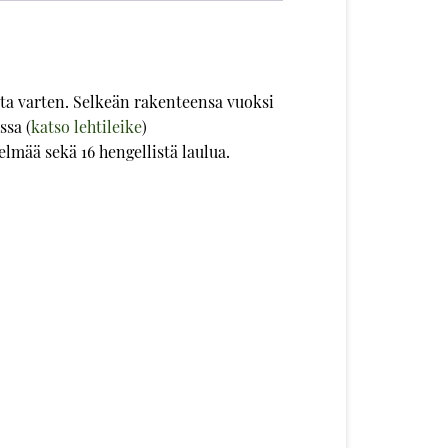
ita varten. Selkeän rakenteensa vuoksi
ssa (
katso lehtileike
)
lmää sekä 16 hengellistä laulua.