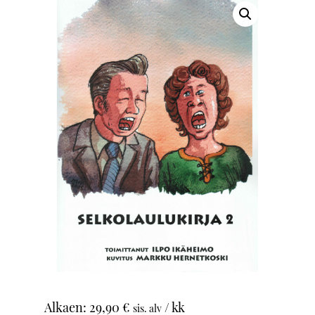
Alkaen:
29,90
€
/ kk
sis. alv