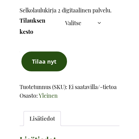
Selkolaulukirja 2 digitaalinen palvelu.
Tilauksen
kesto
Selkolaulukirja
Tilaa nyt
2
-
Digitaalinen
Tuotetunnus (SKU):
Ei saatavilla/-tietoa
tilaus
Osasto:
Yleinen
määrä
Lisätiedot