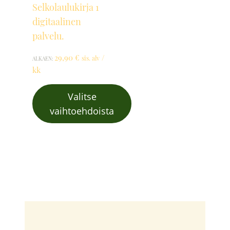
Selkolaulukirja 1
digitaalinen
palvelu.
29,90
€
/
sis. alv
ALKAEN:
kk
Valitse
vaihtoehdoista
Tällä
tuotteella
on
useampi
muunnelma.
Voit
tehdä