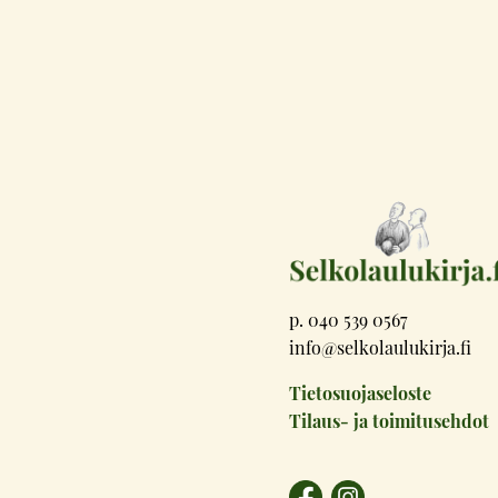
p. 040 539 0567
info@selkolaulukirja.fi
Tietosuojaseloste
Tilaus- ja toimitusehdot