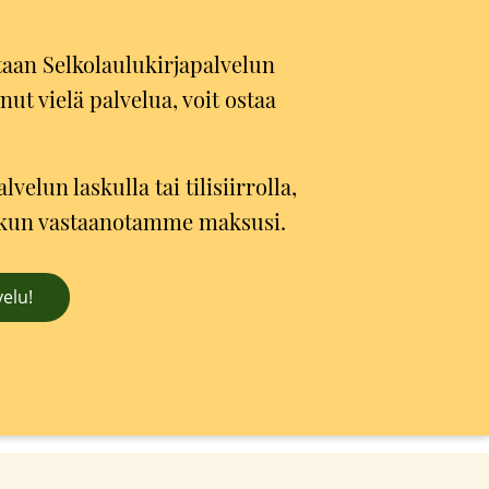
taan Selkolaulukirjapalvelun
annut vielä palvelua, voit ostaa
velun laskulla tai tilisiirrolla,
, kun vastaanotamme maksusi.
velu!