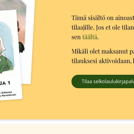
Tämä sisältö on ainoas
tilaajille. Jos et ole til
sen
täältä
.
Mikäli olet maksanut pal
tilauksesi aktivoidaan
Tilaa selkolaulukirjapal