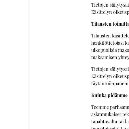
Tietojen säilytysai
Käsittelyn oikeus
Tilausten toimitta
Tilausten käsittel
henkilötietojasi k
ulkopuolisia maksu
maksamisen yhtey
Tietojen säilytysai
Käsittelyn oikeus
täytäntöönpanemis
Kuinka pidämme t
Teemme parhaamme
asianmukaiset tek
tapahtuvalta tai l
luovutukselta tai 