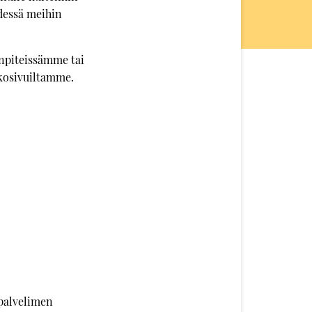
ydessä meihin
enpiteissämme tai
kkosivuiltamme.
 palvelimen