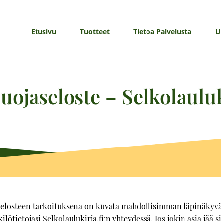
Etusivu
Tuotteet
Tietoa Palvelusta
U
uojaseloste – Selkolauluk
elosteen tarkoituksena on kuvata mahdollisimman läpinäkyvä
lötietojasi Selkolaulukirja.fi:n yhteydessä. Jos jokin asia jää 