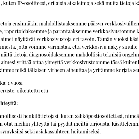
a, kuten IP-osoitteesi, erilaisia aikaleimoja sekä muita tietoja 
ietoja ensinnäkin mahdollistaaksemme pääsyn verkkosivuill
, raportoidaksemme ja parantaaksemme verkkosivustomme la
laimet näyttävät verkkosivustoja eri tavoin. Tämän vuoksi käs
aimesta, jotta voimme varmistaa, että verkkosivu näkyy sinulle
 näitä tietoja diagnosoidaksemme mahdollisia teknisiä ongelmi
elaimesi yrittää ottaa yhteyttä verkkosivustoomme tässä kuite
kimme mikä tällaisen virheen aiheuttaa ja yritämme korjata se
ka: 1 vuosi
eruste: oikeutettu etu
hteyttä:
ollisesti henkilötietojasi, kuten sähköpostiosoitettasi, nimeä
un otat meihin yhteyttä tai pyydät meiltä tarjousta. Käsittelemm
ymyksiisi sekä asiakassuhteen hoitamiseksi.