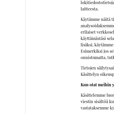
lokitiedostotietoj
laitteesta.
Käytämme näitä t
analysoidaksemme
erilaiset verkkose
käyttämästäsi sel
lisäksi, käytämme
Esimerkiksi jos s
onnistumatta, tut
Tietojen säilytysai
Käsittelyn oikeusp
Kun otat meihin y
Käsittelemme luonn
viestin sisältöä k
vastataksemme kys