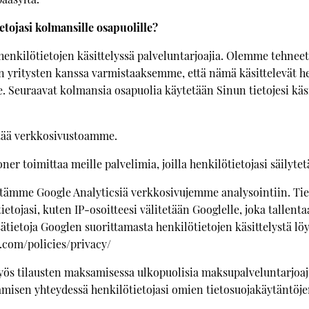
ojasi kolmansille osapuolille?
nkilötietojen käsittelyssä palveluntarjoajia. Olemme tehneet
en yritysten kanssa varmistaaksemme, että nämä käsittelevät he
Seuraavat kolmansia osapuolia käytetään Sinun tietojesi käs
itää verkkosivustoamme.
oner toimittaa meille palvelimia, joilla henkilötietojasi säilyt
ytämme Google Analyticsiä verkkosivujemme analysointiin. Tiet
tietojasi, kuten IP-osoitteesi välitetään Googlelle, joka tallent
sätietoja Googlen suorittamasta henkilötietojen käsittelystä löy
.com/policies/privacy/
 tilausten maksamisessa ulkopuolisia maksupalveluntarjoaji
amisen yhteydessä henkilötietojasi omien tietosuojakäytäntöje