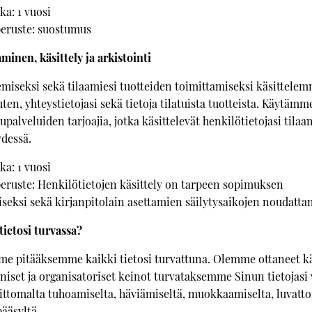
ka: 1 vuosi
peruste: suostumus
minen, käsittely ja arkistointi
emiseksi sekä tilaamiesi tuotteiden toimittamiseksi käsittelemm
uten, yhteystietojasi sekä tietoja tilatuista tuotteista. Käytäm
palveluiden tarjoajia, jotka käsittelevät henkilötietojasi tilaa
dessä.
ka: 1 vuosi
peruste: Henkilötietojen käsittely on tarpeen sopimuksen
eksi sekä kirjanpitolain asettamien säilytysaikojen noudatta
ietosi turvassa?
 pitääksemme kaikki tietosi turvattuna. Olemme ottaneet k
niset ja organisatoriset keinot turvataksemme Sinun tietojasi
aittomalta tuhoamiselta, häviämiseltä, muokkaamiselta, luvatto
pääsyltä.