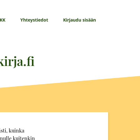
KK
Yhteystiedot
Kirjaudu sisään
irja.fi
sti, kuinka
sinulle kuitenkin