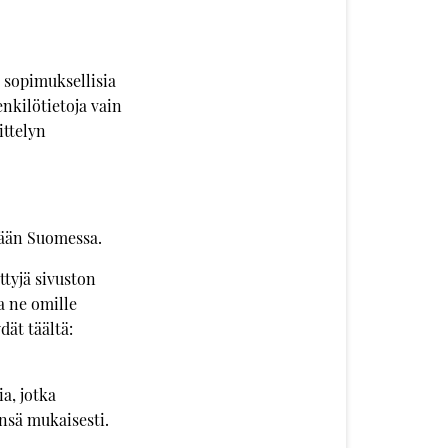
 sopimuksellisia
nkilötietoja vain
ittelyn
etään Suomessa.
tyjä sivuston
aa ne omille
dät täältä:
a, jotka
nsä mukaisesti.