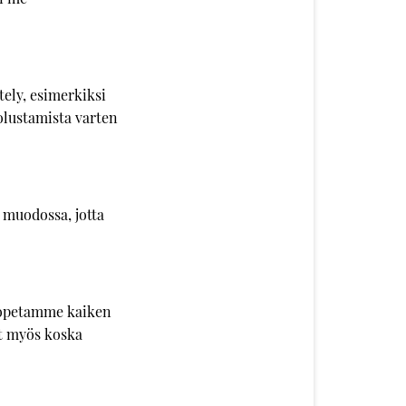
tely, esimerkiksi
uolustamista varten
a muodossa, jotta
e lopetamme kaiken
it myös koska