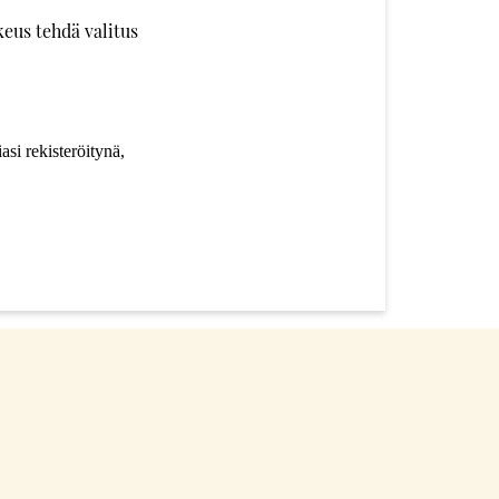
ikeus tehdä valitus
iasi rekisteröitynä,