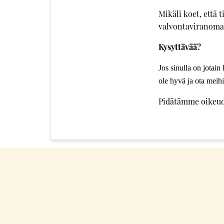
Mikäli koet, että 
valvontaviranomai
Kysyttävää?
Jos sinulla on jotain 
ole hyvä ja ota meihi
Pidätämme oikeud