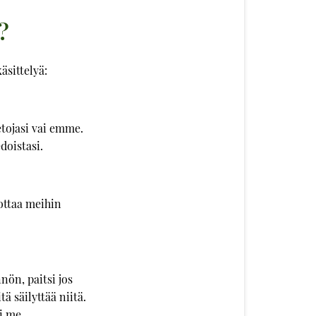
?
äsittelyä:
etojasi vai emme.
doistasi.
 ottaa meihin
nön, paitsi jos
tä säilyttää niitä.
ai me