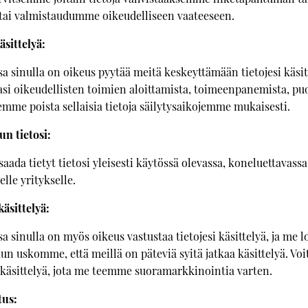
ai valmistaudumme oikeudelliseen vaateeseen.
äsittelyä:
ssa sinulla on oikeus pyytää meitä keskeyttämään tietojesi käsit
ojasi oikeudellisten toimien aloittamista, toimeenpanemista, p
 emme poista sellaisia tietoja säilytysaikojemme mukaisesti.
un tietosi:
saada tietyt tietosi yleisesti käytössä olevassa, koneluettavass
elle yritykselle.
äsittelyä:
ssa sinulla on myös oikeus vastustaa tietojesi käsittelyä, ja m
 kun uskomme, että meillä on päteviä syitä jatkaa käsittelyä. Vo
 käsittelyä, jota me teemme suoramarkkinointia varten.
tus: