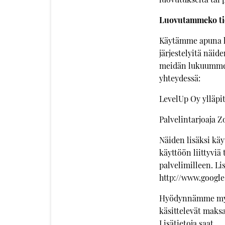
Luovutammeko tiet
Käytämme apuna he
järjestelyitä näid
meidän lukuumme. 
yhteydessä:
LevelUp Oy ylläp
Palvelintarjoaja Z
Näiden lisäksi kä
käyttöön liittyviä 
palvelimilleen. Li
http://www.google
Hyödynnämme myös
käsittelevät maks
Lisätietoja saat