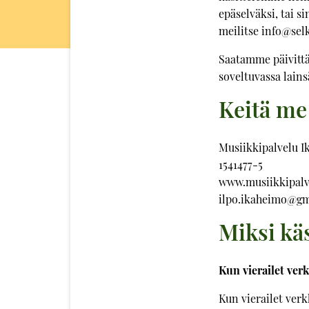
epäselväksi, tai s
meilitse info@selk
Saatamme päivittä
soveltuvassa lain
Keitä m
Musiikkipalvelu 
1541477-5
www.musiikkipalv
ilpo.ikaheimo@g
Miksi kä
Kun vierailet ver
Kun vierailet ver