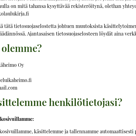
inulla on mitä tahansa kysyttävää rekisteröitynä, olethan yhte
olaulukirja.fi
ä tätä tietosuojaselostetta johtuen muutoksista käsittelytoim
säädännössä. Ajantasaisen tietosuojaselosteen löydät aina ver
e olemme?
Ikäheimo Oy
eluikaheimo.fi
mail.com
sittelemme henkilötietojasi?
kkosivuillamme:
kkosivuillamme, käsittelemme ja tallennamme automaattisesti