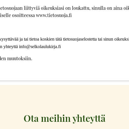
tietosuojaan liittyviä oikeuksiasi on loukattu, sinulla on aina o
selle osoitteessa www.tietosuoja.fi
kysyttävää ja tai tietoa koskien tätä tietosuojaselostetta tai sinun oikeuks
n yhteyttä info@selkolaulukirja.fi
en muutoksiin.
Ota meihin yhteyttä