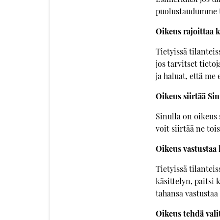
puolustaudumme t
Oikeus rajoittaa k
Tietyissä tilantei
jos tarvitset tiet
ja haluat, että me
Oikeus siirtää Sin
Sinulla on oikeus 
voit siirtää ne tois
Oikeus vastustaa k
Tietyissä tilantei
käsittelyn, paitsi
tahansa vastustaa
Oikeus tehdä vali