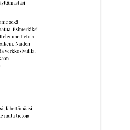
käyttämästäsi
emme sekä
atua. Esimerkiksi
ittelemme tietoja
 oikein. Näiden
a verkkosivuilla.
nkaan
n.
si, lähettämääsi
e näitä tietoja