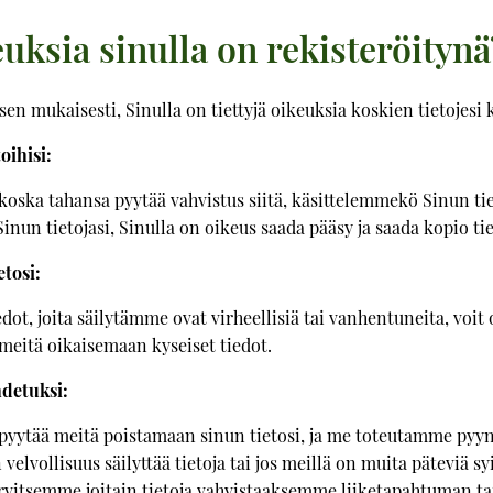
uksia sinulla on rekisteröitynä
en mukaisesti, Sinulla on tiettyjä oikeuksia koskien tietojesi k
oihisi:
koska tahansa pyytää vahvistus siitä, käsittelemmekö Sinun ti
inun tietojasi, Sinulla on oikeus saada pääsy ja saada kopio tie
etosi:
iedot, joita säilytämme ovat virheellisiä tai vanhentuneita, voit
 meitä oikaisemaan kyseiset tiedot.
hdetuksi:
 pyytää meitä poistamaan sinun tietosi, ja me toteutamme pyyn
 velvollisuus säilyttää tietoja tai jos meillä on muita päteviä syi
arvitsemme joitain tietoja vahvistaaksemme liiketapahtuman t