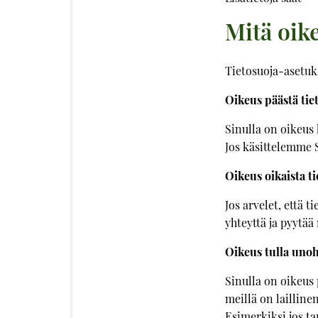
Mitä oike
Tietosuoja-asetuks
Oikeus päästä tiet
Sinulla on oikeus 
Jos käsittelemme S
Oikeus oikaista ti
Jos arvelet, että t
yhteyttä ja pyytää
Oikeus tulla uno
Sinulla on oikeus
meillä on laillinen
Esimerkiksi jos t