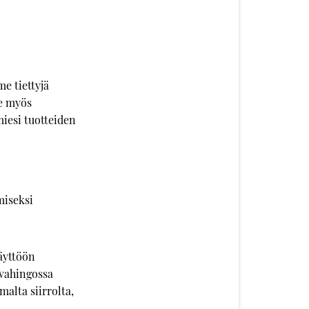
e tiettyjä
me myös
miesi tuotteiden
miseksi
äyttöön
 vahingossa
malta siirrolta,