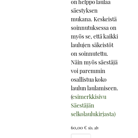
on helppo laulaa
säestyksen
mukana. Keskeistä
soinnutuksessa on
myös se, että kaikki
laulujen säkeistöt
on soinnutettu.
Näin myös säestäjä
voi paremmin
osallistua koko
laulun laulamiseen.
(
esimerkkisivu
Säestäjän
selkolaulukirjasta)
60,00
€
sis. alv
Selkolaulukirja