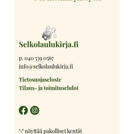
p. 040 539 0567
info@selkolaulukirja.fi
Tietosuojaseloste
Tilaus- ja toimitusehdot
"
" näyttää pakolliset kentät
*