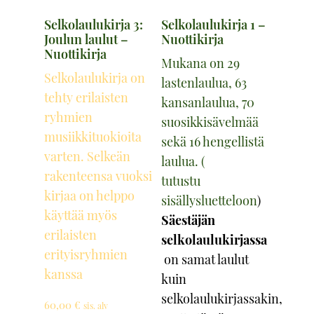
Selkolaulukirja 3:
Selkolaulukirja 1 –
Joulun laulut –
Nuottikirja
Nuottikirja
Mukana on 29
Selkolaulukirja on
lastenlaulua, 63
tehty erilaisten
kansanlaulua, 70
ryhmien
suosikkisävelmää
musiikkituokioita
sekä 16 hengellistä
varten. Selkeän
laulua. (
rakenteensa vuoksi
tutustu
kirjaa on helppo
sisällysluetteloon
)
käyttää myös
Säestäjän
erilaisten
selkolaulukirjassa
erityisryhmien
on samat laulut
kanssa
kuin
selkolaulukirjassakin,
60,00
€
sis. alv