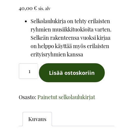
40,00
€
sis. alv
Selkolaulukirja on tehty erilaisten
ryhmien musiikkituokioita varten.
Selkeän rakenteensa vuoksi kirjaa
on helppo käyttää myös erilaisten
erityisryhmien kanssa
Selkolaulukirja
Lisää ostoskoriin
3:
Joulun
laulut
Osasto:
Painetut selkolaulukirjat
-
Laulujen
sanat
Kuvaus
määrä