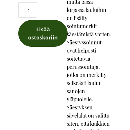
mutta tässä
Selkolaulukirja
kirjassa lauluihin
3:
on lisätty
Joulun
sointumerkit
Lisää
laulut
säestämistä varten.
ostoskoriin
-
Säestyssoinnut
Nuottikirja
ovat helposti
määrä
soitettavia
perussointuja,
jotka on merkitty
selkeästi laulun
sanojen
yläpuolelle.
Säestyksen
sävelalat on valittu
siten, että kaikkien