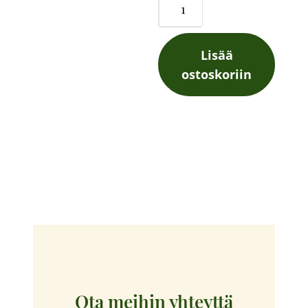
1
-
Lisää
Nuottikirja
ostoskoriin
määrä
Ota meihin yhteyttä